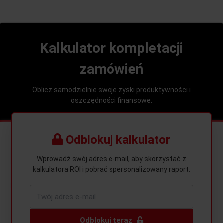
Kalkulator kompletacji
zamówień
Oblicz samodzielnie swoje zyski produktywności i
oszczędności finansowe.
Odblokuj kalkulator
1
MODEL 1: PRODUKTYWNOŚĆ (CZAS)
Wprowadź swój adres e-mail, aby skorzystać z
kalkulatora ROI i pobrać spersonalizowany raport.
Liczba pobrań zamówień dziennie
pobrań
Odblokuj teraz