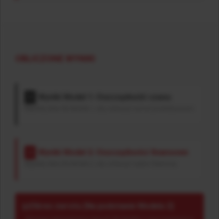
OBLICZONE WYNIKI
Wyniki Model 1: Oszczędność czasu
1
Wypełnij dane dla Modelu 1, aby zobaczyć wzrost produktywności.
Wyniki Model 2: Oszczędności finansowe
2
Wypełnij dane dla Modelu 2, aby zobaczyć wpływ finansowy.
Okres zwrotu (Na podstawie Modelu 2)