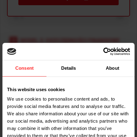
Średni czas na pobranie
sek.
2
MODEL 2: OSZCZĘDNOŚCI FINANSOWE
Na podstawie wyeliminowania błędnych pobrań i kosztów ogólnych kontroli
jakości.
Consent
Details
About
Liczba pobrań zamówień dziennie
pobrań
This website uses cookies
Nieprawidłowa liczba pobrań (%)
We use cookies to personalise content and ads, to
provide social media features and to analyse our traffic.
%
We also share information about your use of our site with
our social media, advertising and analytics partners who
Koszt błędnego pobrania
may combine it with other information that you’ve
provided to them or that they’ve collected from your use
€