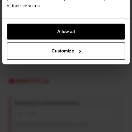
of their services.
Dedykowani kontrolerzy jakości (FTE)
- Opcjonalne
Allow all
FTE
Roczny koszt na kontrolera (FTE)
- Opcjonalne
Customize
€
INWESTYCJA
Inwestycja w rozwiązanie ważące
€
Wymagane tylko do obliczenia okresu zwrotu.